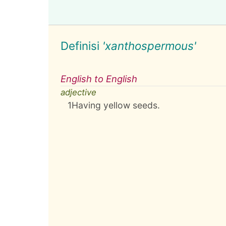
Definisi
'xanthospermous'
English to English
adjective
1
Having yellow seeds.