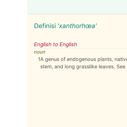
Definisi
'xanthorhœa'
English to English
noun
1
A genus of endogenous plants, native
stem, and long grasslike leaves. See