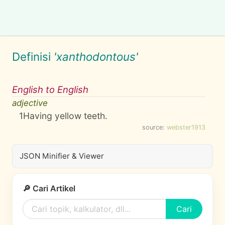
Definisi
'xanthodontous'
English to English
adjective
1
Having yellow teeth.
source:
webster1913
JSON Minifier & Viewer
🔎 Cari Artikel
Cari