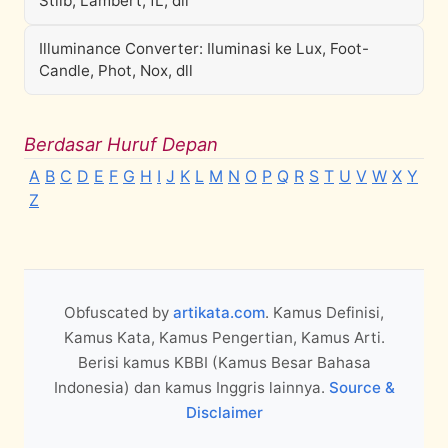
Stilb, Lambert, fL, dll
Illuminance Converter: Iluminasi ke Lux, Foot-
Candle, Phot, Nox, dll
Berdasar Huruf Depan
A
B
C
D
E
F
G
H
I
J
K
L
M
N
O
P
Q
R
S
T
U
V
W
X
Y
Z
Obfuscated by
artikata.com
. Kamus Definisi,
Kamus Kata, Kamus Pengertian, Kamus Arti.
Berisi kamus KBBI (Kamus Besar Bahasa
Indonesia) dan kamus Inggris lainnya.
Source &
Disclaimer