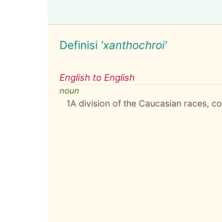
Definisi
'xanthochroi'
English to English
noun
1
A division of the Caucasian races, c