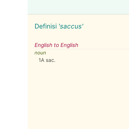
Definisi
'saccus'
English to English
noun
1
A sac.