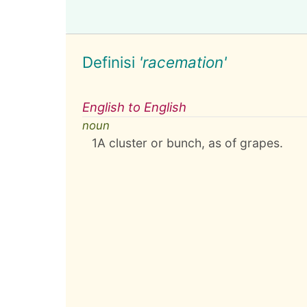
Definisi
'racemation'
English to English
noun
1
A cluster or bunch, as of grapes.