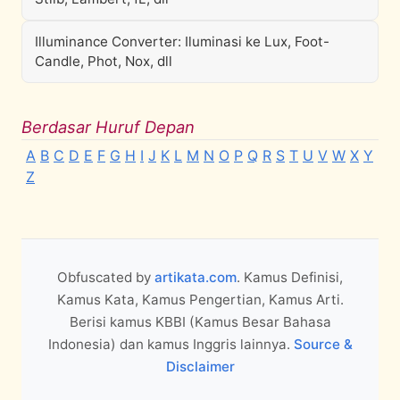
Illuminance Converter: Iluminasi ke Lux, Foot-
Candle, Phot, Nox, dll
Berdasar Huruf Depan
A
B
C
D
E
F
G
H
I
J
K
L
M
N
O
P
Q
R
S
T
U
V
W
X
Y
Z
Obfuscated by
artikata.com
. Kamus Definisi,
Kamus Kata, Kamus Pengertian, Kamus Arti.
Berisi kamus KBBI (Kamus Besar Bahasa
Indonesia) dan kamus Inggris lainnya.
Source &
Disclaimer