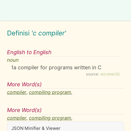
Definisi
'c compiler'
English to English
noun
1
a compiler for programs written in C
source:
wordnet30
More Word(s)
compiler
,
compiling program
,
More Word(s)
compiler
,
compiling program
,
JSON Minifier & Viewer