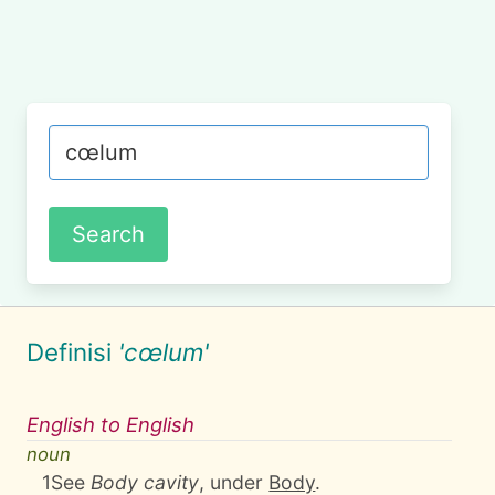
Definisi
'cœlum'
English to English
noun
1
See
Body cavity
, under
Body
.