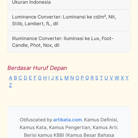
Ukuran Indonesia
Luminance Converter: Luminansi ke cd/m², Nit,
Stilb, Lambert, fL, dll
Illuminance Converter: Iluminasi ke Lux, Foot-
Candle, Phot, Nox, dll
Berdasar Huruf Depan
A
B
C
D
E
F
G
H
I
J
K
L
M
N
O
P
Q
R
S
T
U
V
W
X
Y
Z
Obfuscated by
artikata.com
. Kamus Definisi,
Kamus Kata, Kamus Pengertian, Kamus Arti.
Berisi kamus KBBI (Kamus Besar Bahasa