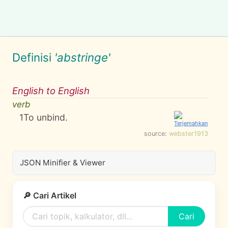
Definisi
'abstringe'
English to English
verb
1
To unbind.
source:
webster1913
JSON Minifier & Viewer
🔎 Cari Artikel
Cari