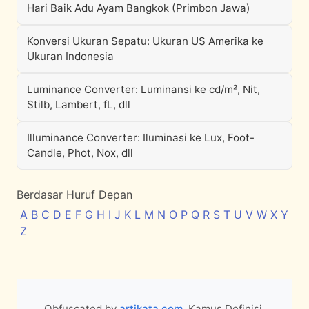
Hari Baik Adu Ayam Bangkok (Primbon Jawa)
Konversi Ukuran Sepatu: Ukuran US Amerika ke
Ukuran Indonesia
Luminance Converter: Luminansi ke cd/m², Nit,
Stilb, Lambert, fL, dll
Illuminance Converter: Iluminasi ke Lux, Foot-
Candle, Phot, Nox, dll
Berdasar Huruf Depan
A
B
C
D
E
F
G
H
I
J
K
L
M
N
O
P
Q
R
S
T
U
V
W
X
Y
Z
Obfuscated by
artikata.com
. Kamus Definisi,