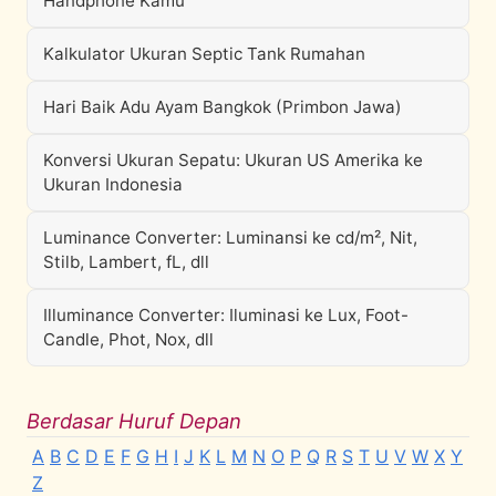
Handphone Kamu
Kalkulator Ukuran Septic Tank Rumahan
Hari Baik Adu Ayam Bangkok (Primbon Jawa)
Konversi Ukuran Sepatu: Ukuran US Amerika ke
Ukuran Indonesia
Luminance Converter: Luminansi ke cd/m², Nit,
Stilb, Lambert, fL, dll
Illuminance Converter: Iluminasi ke Lux, Foot-
Candle, Phot, Nox, dll
Berdasar Huruf Depan
A
B
C
D
E
F
G
H
I
J
K
L
M
N
O
P
Q
R
S
T
U
V
W
X
Y
Z