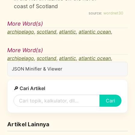
coast of Scotland
source:
wordnet30
More Word(s)
archipelago
,
scotland
,
atlantic
,
atlantic ocean
,
More Word(s)
archipelago
,
scotland
,
atlantic
,
atlantic ocean
,
JSON Minifier & Viewer
🔎 Cari Artikel
Cari
Artikel Lainnya