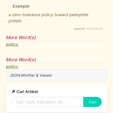
Example:
a zero-tolerance policy toward pedophile
priests
source:
wordnet30
More Word(s)
policy
,
More Word(s)
policy
,
JSON Minifier & Viewer
🔎 Cari Artikel
Cari