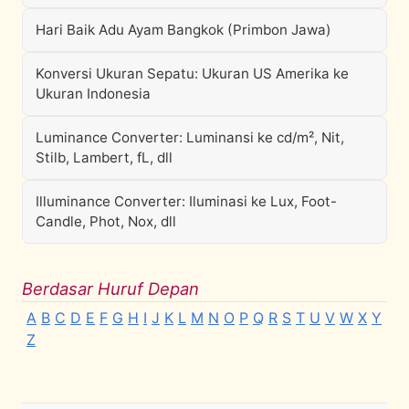
Hari Baik Adu Ayam Bangkok (Primbon Jawa)
Konversi Ukuran Sepatu: Ukuran US Amerika ke
Ukuran Indonesia
Luminance Converter: Luminansi ke cd/m², Nit,
Stilb, Lambert, fL, dll
Illuminance Converter: Iluminasi ke Lux, Foot-
Candle, Phot, Nox, dll
Berdasar Huruf Depan
A
B
C
D
E
F
G
H
I
J
K
L
M
N
O
P
Q
R
S
T
U
V
W
X
Y
Z