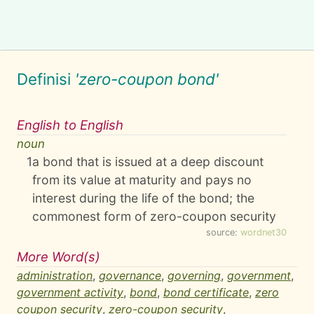
Definisi
'zero-coupon bond'
English to English
noun
1
a bond that is issued at a deep discount
from its value at maturity and pays no
interest during the life of the bond; the
commonest form of zero-coupon security
source:
wordnet30
More Word(s)
administration
,
governance
,
governing
,
government
,
government activity
,
bond
,
bond certificate
,
zero
coupon security
,
zero-coupon security
,