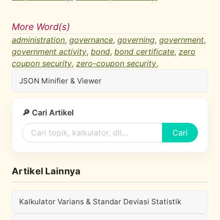
More Word(s)
administration
,
governance
,
governing
,
government
,
government activity
,
bond
,
bond certificate
,
zero
coupon security
,
zero-coupon security
,
JSON Minifier & Viewer
🔎 Cari Artikel
Cari
Artikel Lainnya
Kalkulator Varians & Standar Deviasi Statistik