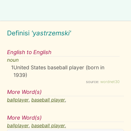
Definisi
'yastrzemski'
English to English
noun
1
United States baseball player (born in
1939)
source:
wordnet30
More Word(s)
ballplayer
,
baseball player
,
More Word(s)
ballplayer
,
baseball player
,