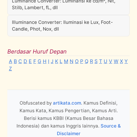
Luminance Converter: Luminansi ke cd/m², Nit,
Stilb, Lambert, fL, dll
Illuminance Converter: Iluminasi ke Lux, Foot-
Candle, Phot, Nox, dll
Berdasar Huruf Depan
A
B
C
D
E
F
G
H
I
J
K
L
M
N
O
P
Q
R
S
T
U
V
W
X
Y
Z
Obfuscated by
artikata.com
. Kamus Definisi,
Kamus Kata, Kamus Pengertian, Kamus Arti.
Berisi kamus KBBI (Kamus Besar Bahasa
Indonesia) dan kamus Inggris lainnya.
Source &
Disclaimer