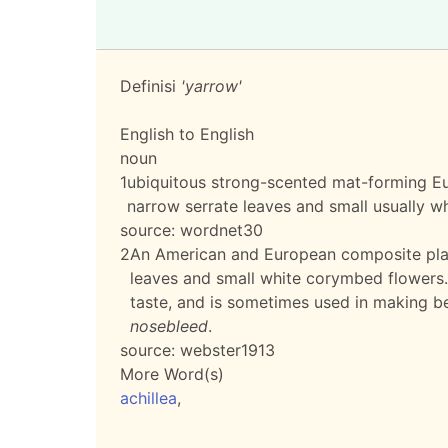
Definisi
'yarrow'
English to English
noun
1
ubiquitous strong-scented mat-forming Eu
narrow serrate leaves and small usually wh
source:
wordnet30
2
An American and European composite pla
leaves and small white corymbed flowers.
taste, and is sometimes used in making be
nosebleed
.
source:
webster1913
More Word(s)
achillea
,