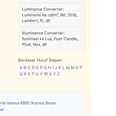
Luminance Converter:
Luminansi ke cd/m², Nit, Stilb,
Lambert, fL, dll
Illuminance Converter:
Iluminasi ke Lux, Foot-Candle,
Phot, Nox, dll
Berdasar Huruf Depan
A
B
C
D
E
F
G
H
I
J
K
L
M
N
O
P
Q
R
S
T
U
V
W
X
Y
Z
erisi kamus KBBI (Kamus Besar
mer