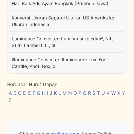
Hari Baik Adu Ayam Bangkok (Primbon Jawa)
Konversi Ukuran Sepatu: Ukuran US Amerika ke
Ukuran Indonesia
Luminance Converter: Luminansi ke cd/m², Nit,
Stilb, Lambert, fL, dll
Illuminance Converter: Iluminasi ke Lux, Foot-
Candle, Phot, Nox, dll
Berdasar Huruf Depan
A
B
C
D
E
F
G
H
I
J
K
L
M
N
O
P
Q
R
S
T
U
V
W
X
Y
Z
Obfuscated by
artikata.com
. Kamus Definisi,