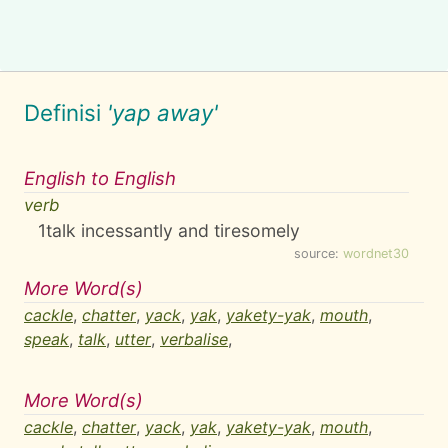
Definisi
'yap away'
English to English
verb
1
talk incessantly and tiresomely
source:
wordnet30
More Word(s)
cackle
,
chatter
,
yack
,
yak
,
yakety-yak
,
mouth
,
speak
,
talk
,
utter
,
verbalise
,
More Word(s)
cackle
,
chatter
,
yack
,
yak
,
yakety-yak
,
mouth
,