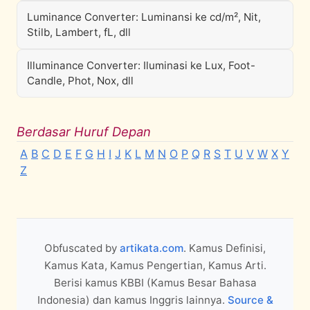
Luminance Converter: Luminansi ke cd/m², Nit,
Stilb, Lambert, fL, dll
Illuminance Converter: Iluminasi ke Lux, Foot-
Candle, Phot, Nox, dll
Berdasar Huruf Depan
A
B
C
D
E
F
G
H
I
J
K
L
M
N
O
P
Q
R
S
T
U
V
W
X
Y
Z
Obfuscated by
artikata.com
. Kamus Definisi,
Kamus Kata, Kamus Pengertian, Kamus Arti.
Berisi kamus KBBI (Kamus Besar Bahasa
Indonesia) dan kamus Inggris lainnya.
Source &