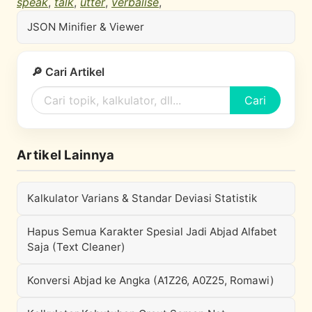
speak
,
talk
,
utter
,
verbalise
,
JSON Minifier & Viewer
🔎 Cari Artikel
Cari
Artikel Lainnya
Kalkulator Varians & Standar Deviasi Statistik
Hapus Semua Karakter Spesial Jadi Abjad Alfabet
Saja (Text Cleaner)
Konversi Abjad ke Angka (A1Z26, A0Z25, Romawi)