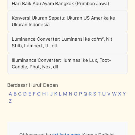
Hari Baik Adu Ayam Bangkok (Primbon Jawa)
Konversi Ukuran Sepatu: Ukuran US Amerika ke
Ukuran Indonesia
Luminance Converter: Luminansi ke cd/m², Nit,
Stilb, Lambert, fL, dll
Illuminance Converter: Iluminasi ke Lux, Foot-
Candle, Phot, Nox, dll
Berdasar Huruf Depan
A
B
C
D
E
F
G
H
I
J
K
L
M
N
O
P
Q
R
S
T
U
V
W
X
Y
Z
Obfuscated by
artikata.com
. Kamus Definisi,