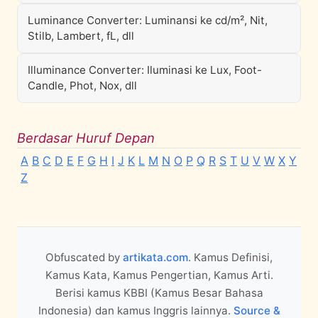
Luminance Converter: Luminansi ke cd/m², Nit,
Stilb, Lambert, fL, dll
Illuminance Converter: Iluminasi ke Lux, Foot-
Candle, Phot, Nox, dll
Berdasar Huruf Depan
A
B
C
D
E
F
G
H
I
J
K
L
M
N
O
P
Q
R
S
T
U
V
W
X
Y
Z
Obfuscated by
artikata.com
. Kamus Definisi,
Kamus Kata, Kamus Pengertian, Kamus Arti.
Berisi kamus KBBI (Kamus Besar Bahasa
Indonesia) dan kamus Inggris lainnya.
Source &