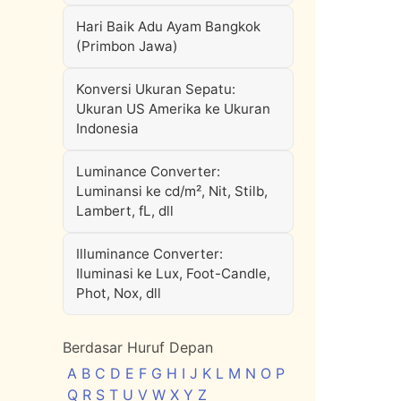
Hari Baik Adu Ayam Bangkok
(Primbon Jawa)
Konversi Ukuran Sepatu:
Ukuran US Amerika ke Ukuran
Indonesia
Luminance Converter:
Luminansi ke cd/m², Nit, Stilb,
Lambert, fL, dll
Illuminance Converter:
Iluminasi ke Lux, Foot-Candle,
Phot, Nox, dll
Berdasar Huruf Depan
A
B
C
D
E
F
G
H
I
J
K
L
M
N
O
P
Q
R
S
T
U
V
W
X
Y
Z