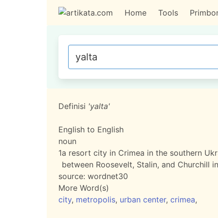
Home
Tools
Primbo
Definisi
'yalta'
English to English
noun
1
a resort city in Crimea in the southern Ukr
between Roosevelt, Stalin, and Churchill i
source:
wordnet30
More Word(s)
city
,
metropolis
,
urban center
,
crimea
,