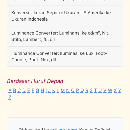
Konversi Ukuran Sepatu: Ukuran US Amerika ke
Ukuran Indonesia
Luminance Converter: Luminansi ke cd/m², Nit,
Stilb, Lambert, fL, dll
Illuminance Converter: Iluminasi ke Lux, Foot-
Candle, Phot, Nox, dll
Berdasar Huruf Depan
A
B
C
D
E
F
G
H
I
J
K
L
M
N
O
P
Q
R
S
T
U
V
W
X
Y
Z
Obfuscated by
artikata.com
. Kamus Definisi,