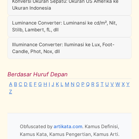
Konversi Ukuran Sepatu: Ukuran US Amerika ke
Ukuran Indonesia
Luminance Converter: Luminansi ke cd/m², Nit,
Stilb, Lambert, fL, dll
Illuminance Converter: Iluminasi ke Lux, Foot-
Candle, Phot, Nox, dll
Berdasar Huruf Depan
A
B
C
D
E
F
G
H
I
J
K
L
M
N
O
P
Q
R
S
T
U
V
W
X
Y
Z
Obfuscated by
artikata.com
. Kamus Definisi,
Kamus Kata, Kamus Pengertian, Kamus Arti.