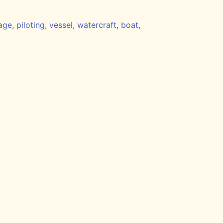
tage
,
piloting
,
vessel
,
watercraft
,
boat
,