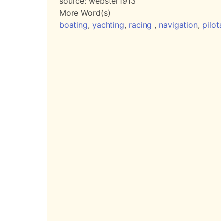
source:
webster1913
More Word(s)
boating
,
yachting
,
racing
,
navigation
,
pilo