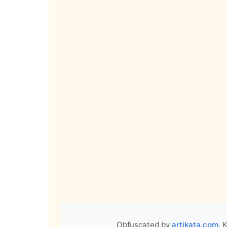
Obfuscated by
artikata.com
. 