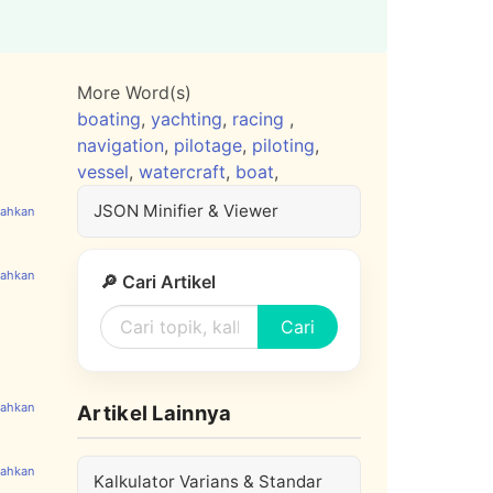
More Word(s)
boating
,
yachting
,
racing
,
navigation
,
pilotage
,
piloting
,
vessel
,
watercraft
,
boat
,
JSON Minifier & Viewer
🔎 Cari Artikel
Cari
Artikel Lainnya
Kalkulator Varians & Standar