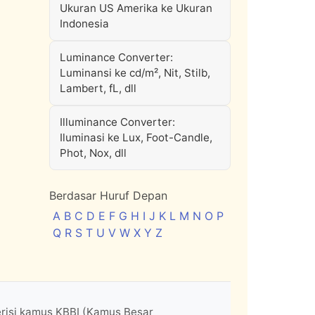
Ukuran US Amerika ke Ukuran
Indonesia
Luminance Converter:
Luminansi ke cd/m², Nit, Stilb,
Lambert, fL, dll
Illuminance Converter:
Iluminasi ke Lux, Foot-Candle,
Phot, Nox, dll
Berdasar Huruf Depan
A
B
C
D
E
F
G
H
I
J
K
L
M
N
O
P
Q
R
S
T
U
V
W
X
Y
Z
erisi kamus KBBI (Kamus Besar