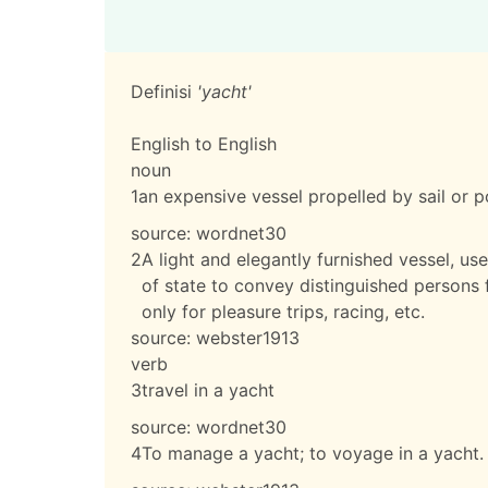
Definisi
'yacht'
English to English
noun
1
an expensive vessel propelled by sail or p
source:
wordnet30
2
A light and elegantly furnished vessel, use
of state to convey distinguished persons
only for pleasure trips, racing, etc.
source:
webster1913
verb
3
travel in a yacht
source:
wordnet30
4
To manage a yacht; to voyage in a yacht.