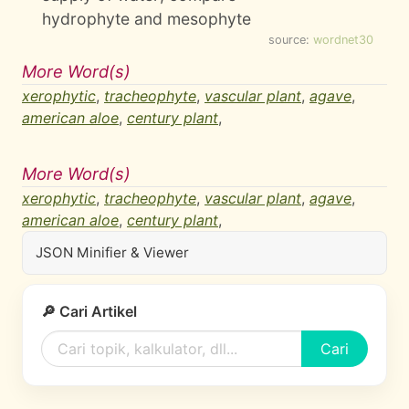
hydrophyte and mesophyte
source:
wordnet30
More Word(s)
xerophytic
,
tracheophyte
,
vascular plant
,
agave
,
american aloe
,
century plant
,
More Word(s)
xerophytic
,
tracheophyte
,
vascular plant
,
agave
,
american aloe
,
century plant
,
JSON Minifier & Viewer
🔎 Cari Artikel
Cari