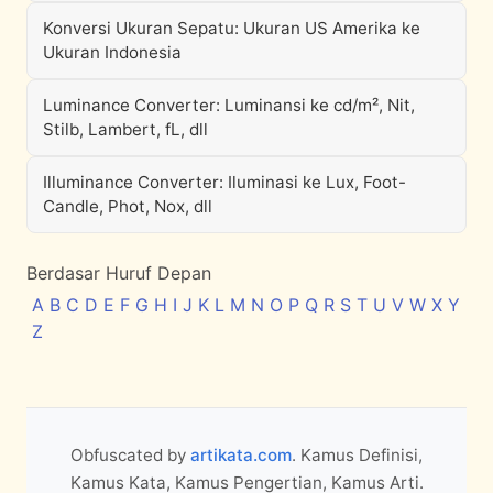
Konversi Ukuran Sepatu: Ukuran US Amerika ke
Ukuran Indonesia
Luminance Converter: Luminansi ke cd/m², Nit,
Stilb, Lambert, fL, dll
Illuminance Converter: Iluminasi ke Lux, Foot-
Candle, Phot, Nox, dll
Berdasar Huruf Depan
A
B
C
D
E
F
G
H
I
J
K
L
M
N
O
P
Q
R
S
T
U
V
W
X
Y
Z
Obfuscated by
artikata.com
. Kamus Definisi,
Kamus Kata, Kamus Pengertian, Kamus Arti.