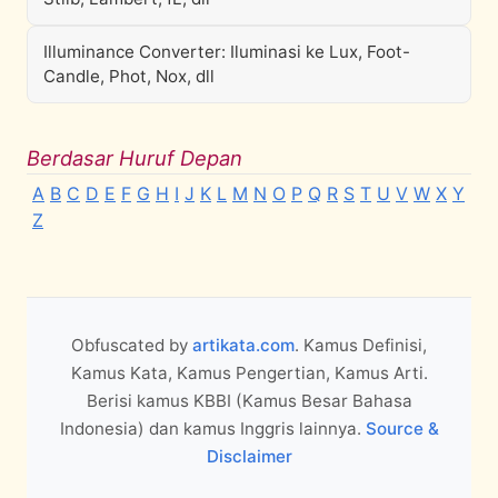
Illuminance Converter: Iluminasi ke Lux, Foot-
Candle, Phot, Nox, dll
Berdasar Huruf Depan
A
B
C
D
E
F
G
H
I
J
K
L
M
N
O
P
Q
R
S
T
U
V
W
X
Y
Z
Obfuscated by
artikata.com
. Kamus Definisi,
Kamus Kata, Kamus Pengertian, Kamus Arti.
Berisi kamus KBBI (Kamus Besar Bahasa
Indonesia) dan kamus Inggris lainnya.
Source &
Disclaimer