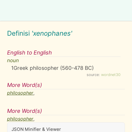
Definisi
'xenophanes'
English to English
noun
1
Greek philosopher (560-478 BC)
source:
wordnet30
More Word(s)
philosopher
,
More Word(s)
philosopher
,
JSON Minifier & Viewer