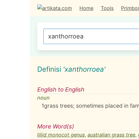
Home
Tools
Primbo
Definisi
'xanthorroea'
English to English
noun
1
grass trees; sometimes placed in fa
More Word(s)
liliid monocot genus
,
australian grass tree
,