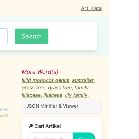
Arti Kata
More Word(s)
liliid monocot genus
,
australian
grass tree
,
grass tree
,
family
liliaceae
,
liliaceae
,
lily family
,
JSON Minifier & Viewer
net30
🔎 Cari Artikel
Cari