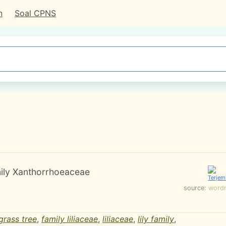
n
Soal CPNS
mily Xanthorrhoeaceae
source:
word
grass tree
,
family liliaceae
,
liliaceae
,
lily family
,