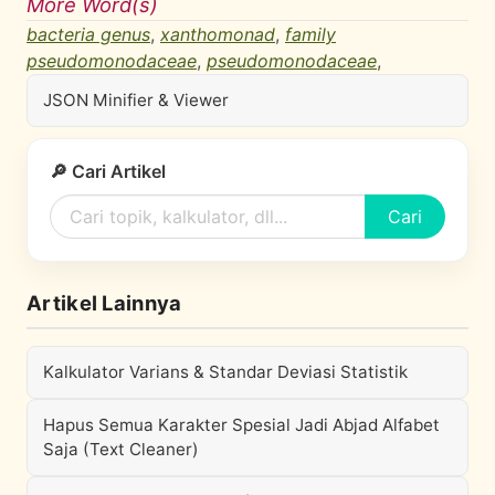
More Word(s)
bacteria genus
,
xanthomonad
,
family
pseudomonodaceae
,
pseudomonodaceae
,
JSON Minifier & Viewer
🔎 Cari Artikel
Cari
Artikel Lainnya
Kalkulator Varians & Standar Deviasi Statistik
Hapus Semua Karakter Spesial Jadi Abjad Alfabet
Saja (Text Cleaner)