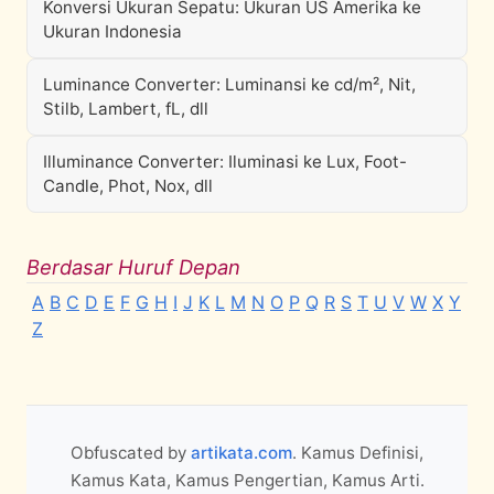
Konversi Ukuran Sepatu: Ukuran US Amerika ke
Ukuran Indonesia
Luminance Converter: Luminansi ke cd/m², Nit,
Stilb, Lambert, fL, dll
Illuminance Converter: Iluminasi ke Lux, Foot-
Candle, Phot, Nox, dll
Berdasar Huruf Depan
A
B
C
D
E
F
G
H
I
J
K
L
M
N
O
P
Q
R
S
T
U
V
W
X
Y
Z
Obfuscated by
artikata.com
. Kamus Definisi,
Kamus Kata, Kamus Pengertian, Kamus Arti.