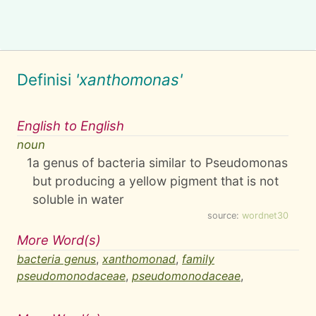
Definisi
'xanthomonas'
English to English
noun
1
a genus of bacteria similar to Pseudomonas
but producing a yellow pigment that is not
soluble in water
source:
wordnet30
More Word(s)
bacteria genus
,
xanthomonad
,
family
pseudomonodaceae
,
pseudomonodaceae
,