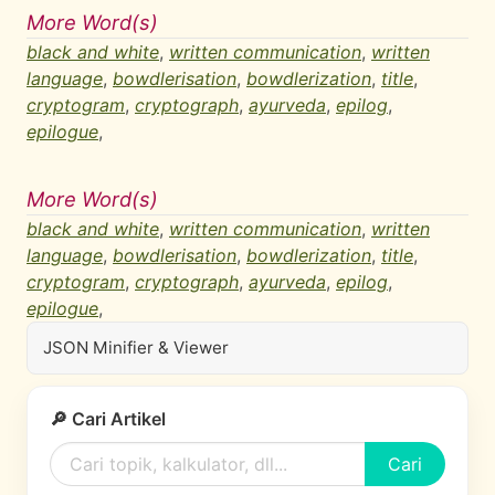
More Word(s)
black and white
,
written communication
,
written
language
,
bowdlerisation
,
bowdlerization
,
title
,
cryptogram
,
cryptograph
,
ayurveda
,
epilog
,
epilogue
,
More Word(s)
black and white
,
written communication
,
written
language
,
bowdlerisation
,
bowdlerization
,
title
,
cryptogram
,
cryptograph
,
ayurveda
,
epilog
,
epilogue
,
JSON Minifier & Viewer
🔎 Cari Artikel
Cari