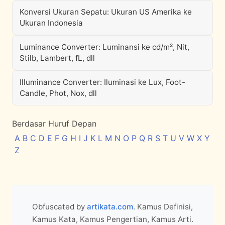
Konversi Ukuran Sepatu: Ukuran US Amerika ke
Ukuran Indonesia
Luminance Converter: Luminansi ke cd/m², Nit,
Stilb, Lambert, fL, dll
Illuminance Converter: Iluminasi ke Lux, Foot-
Candle, Phot, Nox, dll
Berdasar Huruf Depan
A
B
C
D
E
F
G
H
I
J
K
L
M
N
O
P
Q
R
S
T
U
V
W
X
Y
Z
Obfuscated by
artikata.com
. Kamus Definisi,
Kamus Kata, Kamus Pengertian, Kamus Arti.