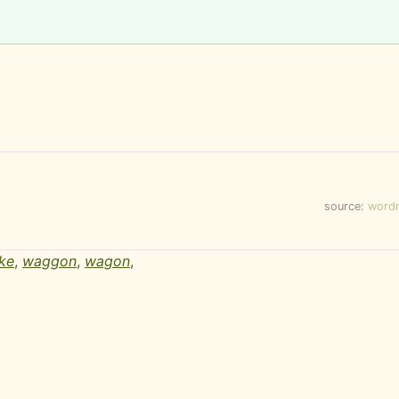
source:
word
ke
,
waggon
,
wagon
,