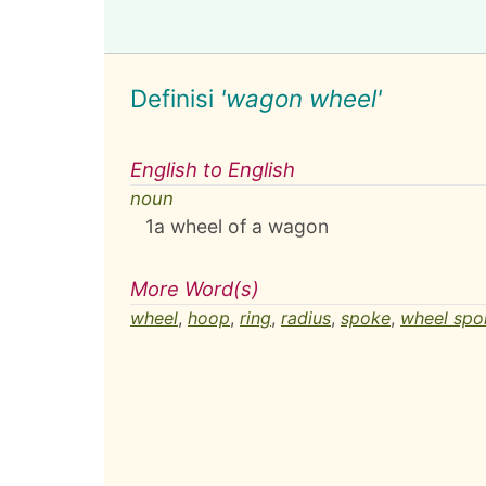
Definisi
'wagon wheel'
English to English
noun
1
a wheel of a wagon
More Word(s)
wheel
,
hoop
,
ring
,
radius
,
spoke
,
wheel spo