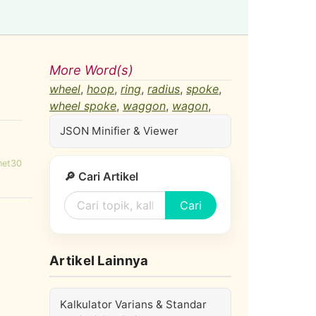
More Word(s)
wheel
,
hoop
,
ring
,
radius
,
spoke
,
wheel spoke
,
waggon
,
wagon
,
JSON Minifier & Viewer
net30
🔎 Cari Artikel
Cari
Artikel Lainnya
Kalkulator Varians & Standar