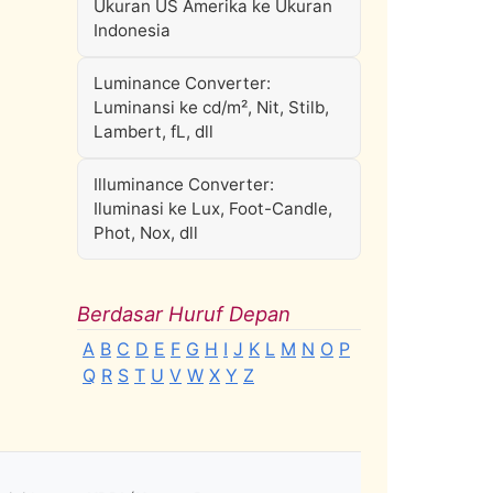
Ukuran US Amerika ke Ukuran
Indonesia
Luminance Converter:
Luminansi ke cd/m², Nit, Stilb,
Lambert, fL, dll
Illuminance Converter:
Iluminasi ke Lux, Foot-Candle,
Phot, Nox, dll
Berdasar Huruf Depan
A
B
C
D
E
F
G
H
I
J
K
L
M
N
O
P
Q
R
S
T
U
V
W
X
Y
Z