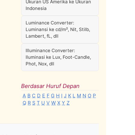
Ukuran US Amerika ke Ukuran
Indonesia
Luminance Converter:
Luminansi ke cd/m², Nit, Stilb,
Lambert, fL, dll
Illuminance Converter:
Iluminasi ke Lux, Foot-Candle,
Phot, Nox, dll
Berdasar Huruf Depan
A
B
C
D
E
F
G
H
I
J
K
L
M
N
O
P
Q
R
S
T
U
V
W
X
Y
Z