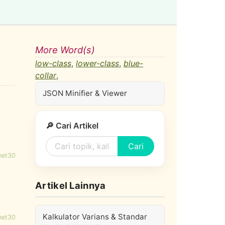
More Word(s)
low-class
,
lower-class
,
blue-
collar
,
JSON Minifier & Viewer
🔎 Cari Artikel
Cari
net30
Artikel Lainnya
Kalkulator Varians & Standar
net30