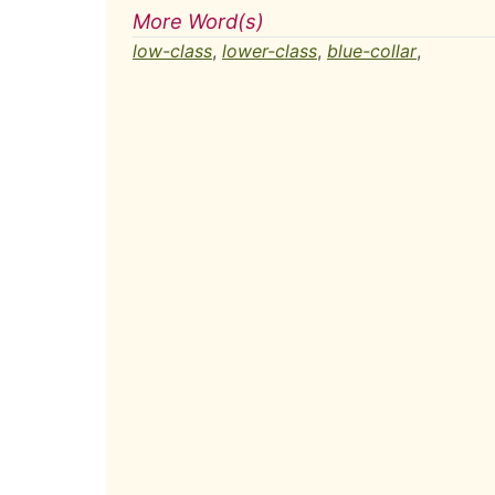
More Word(s)
low-class
,
lower-class
,
blue-collar
,