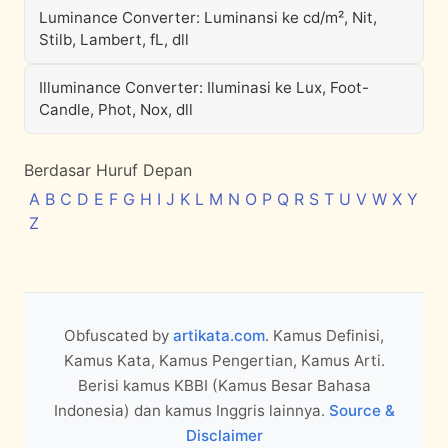
Luminance Converter: Luminansi ke cd/m², Nit,
Stilb, Lambert, fL, dll
Illuminance Converter: Iluminasi ke Lux, Foot-
Candle, Phot, Nox, dll
Berdasar Huruf Depan
A
B
C
D
E
F
G
H
I
J
K
L
M
N
O
P
Q
R
S
T
U
V
W
X
Y
Z
Obfuscated by
artikata.com
. Kamus Definisi,
Kamus Kata, Kamus Pengertian, Kamus Arti.
Berisi kamus KBBI (Kamus Besar Bahasa
Indonesia) dan kamus Inggris lainnya.
Source &
Disclaimer