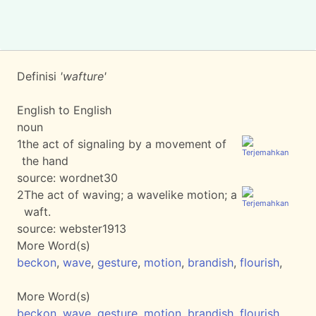
Definisi
'wafture'
English to English
noun
1
the act of signaling by a movement of
the hand
source:
wordnet30
2
The act of waving; a wavelike motion; a
waft.
source:
webster1913
More Word(s)
beckon
,
wave
,
gesture
,
motion
,
brandish
,
flourish
,
More Word(s)
beckon
,
wave
,
gesture
,
motion
,
brandish
,
flourish
,