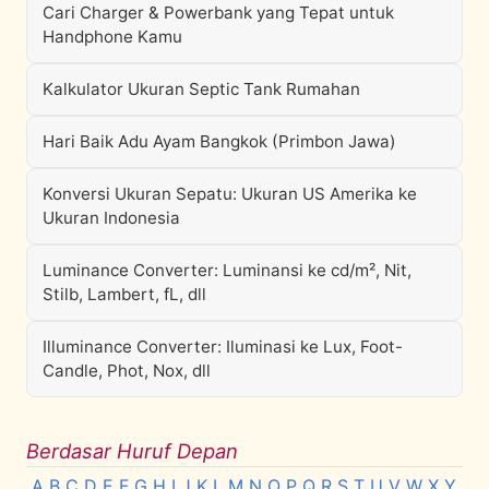
Cari Charger & Powerbank yang Tepat untuk
Handphone Kamu
Kalkulator Ukuran Septic Tank Rumahan
Hari Baik Adu Ayam Bangkok (Primbon Jawa)
Konversi Ukuran Sepatu: Ukuran US Amerika ke
Ukuran Indonesia
Luminance Converter: Luminansi ke cd/m², Nit,
Stilb, Lambert, fL, dll
Illuminance Converter: Iluminasi ke Lux, Foot-
Candle, Phot, Nox, dll
Berdasar Huruf Depan
A
B
C
D
E
F
G
H
I
J
K
L
M
N
O
P
Q
R
S
T
U
V
W
X
Y