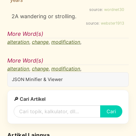
years
source:
wordnet30
2
A wandering or strolling.
source:
webster1913
More Word(s)
alteration
,
change
,
modification
,
More Word(s)
alteration
,
change
,
modification
,
JSON Minifier & Viewer
🔎 Cari Artikel
Cari
Artikel Lainnya