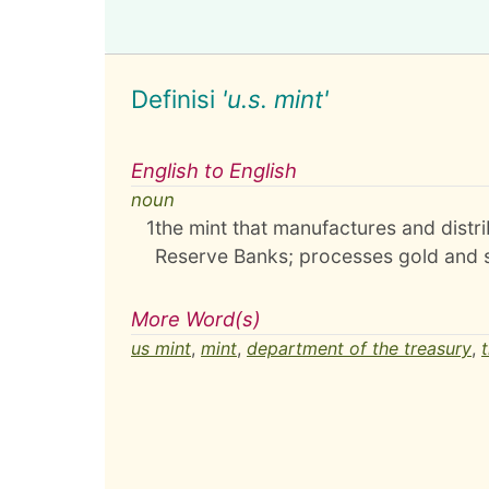
Definisi
'u.s. mint'
English to English
noun
1
the mint that manufactures and distri
Reserve Banks; processes gold and si
More Word(s)
us mint
,
mint
,
department of the treasury
,