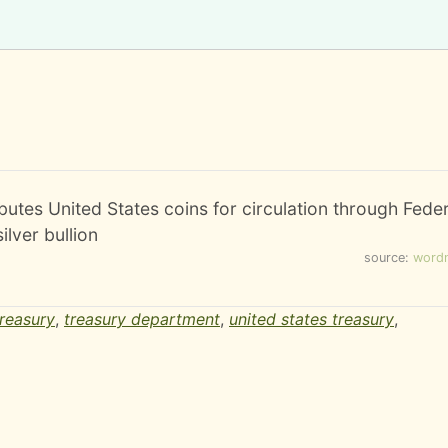
butes United States coins for circulation through Fede
lver bullion
source:
word
treasury
,
treasury department
,
united states treasury
,