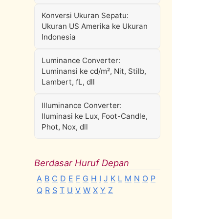
Konversi Ukuran Sepatu:
Ukuran US Amerika ke Ukuran
Indonesia
Luminance Converter:
Luminansi ke cd/m², Nit, Stilb,
Lambert, fL, dll
Illuminance Converter:
Iluminasi ke Lux, Foot-Candle,
Phot, Nox, dll
Berdasar Huruf Depan
A
B
C
D
E
F
G
H
I
J
K
L
M
N
O
P
Q
R
S
T
U
V
W
X
Y
Z