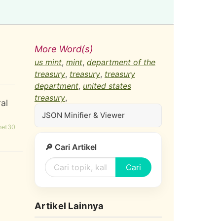
More Word(s)
us mint
,
mint
,
department of the
treasury
,
treasury
,
treasury
department
,
united states
treasury
,
ral
JSON Minifier & Viewer
net30
🔎 Cari Artikel
Cari
Artikel Lainnya