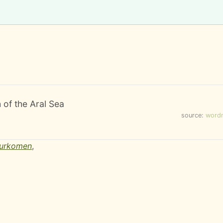
 of the Aral Sea
source:
word
turkomen
,