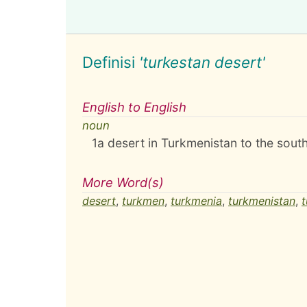
Definisi
'turkestan desert'
English to English
noun
1
a desert in Turkmenistan to the south
More Word(s)
desert
,
turkmen
,
turkmenia
,
turkmenistan
,