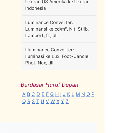
Ukuran US Amerika ke Ukuran
Indonesia
Luminance Converter:
Luminansi ke cd/m², Nit, Stilb,
Lambert, fL, dll
Illuminance Converter:
Iluminasi ke Lux, Foot-Candle,
Phot, Nox, dll
Berdasar Huruf Depan
A
B
C
D
E
F
G
H
I
J
K
L
M
N
O
P
Q
R
S
T
U
V
W
X
Y
Z