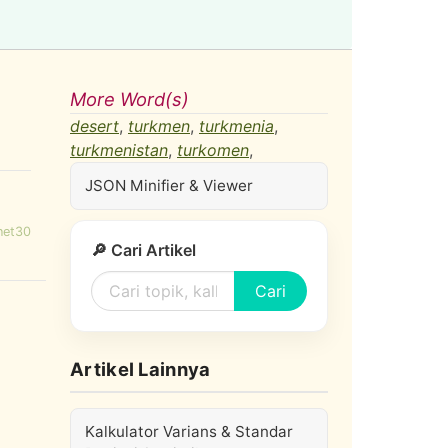
More Word(s)
desert
,
turkmen
,
turkmenia
,
turkmenistan
,
turkomen
,
JSON Minifier & Viewer
net30
🔎 Cari Artikel
Cari
Artikel Lainnya
Kalkulator Varians & Standar