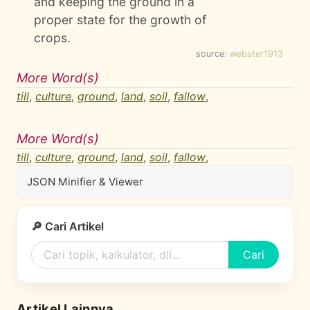
and keeping the ground in a
proper state for the growth of
crops.
source:
webster1913
More Word(s)
till
,
culture
,
ground
,
land
,
soil
,
fallow
,
More Word(s)
till
,
culture
,
ground
,
land
,
soil
,
fallow
,
JSON Minifier & Viewer
🔎 Cari Artikel
Cari
Artikel Lainnya