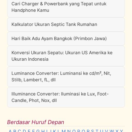
Cari Charger & Powerbank yang Tepat untuk
Handphone Kamu
Kalkulator Ukuran Septic Tank Rumahan
Hari Baik Adu Ayam Bangkok (Primbon Jawa)
Konversi Ukuran Sepatu: Ukuran US Amerika ke
Ukuran Indonesia
Luminance Converter: Luminansi ke cd/m², Nit,
Stilb, Lambert, fL, dll
Illuminance Converter: Iluminasi ke Lux, Foot-
Candle, Phot, Nox, dll
Berdasar Huruf Depan
A
B
C
D
E
F
G
H
I
J
K
L
M
N
O
P
Q
R
S
T
U
V
W
X
Y