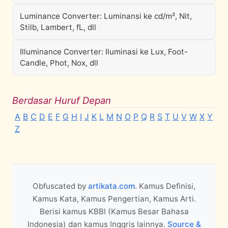
Luminance Converter: Luminansi ke cd/m², Nit,
Stilb, Lambert, fL, dll
Illuminance Converter: Iluminasi ke Lux, Foot-
Candle, Phot, Nox, dll
Berdasar Huruf Depan
A
B
C
D
E
F
G
H
I
J
K
L
M
N
O
P
Q
R
S
T
U
V
W
X
Y
Z
Obfuscated by
artikata.com
. Kamus Definisi,
Kamus Kata, Kamus Pengertian, Kamus Arti.
Berisi kamus KBBI (Kamus Besar Bahasa
Indonesia) dan kamus Inggris lainnya.
Source &