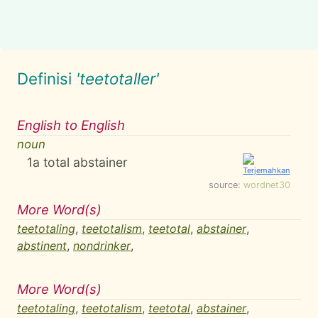
Definisi
'teetotaller'
English to English
noun
1
a total abstainer
source:
wordnet30
More Word(s)
teetotaling
,
teetotalism
,
teetotal
,
abstainer
,
abstinent
,
nondrinker
,
More Word(s)
teetotaling
,
teetotalism
,
teetotal
,
abstainer
,