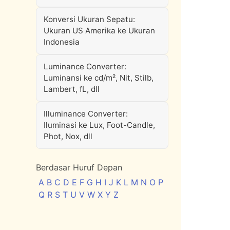
Konversi Ukuran Sepatu:
Ukuran US Amerika ke Ukuran
Indonesia
Luminance Converter:
Luminansi ke cd/m², Nit, Stilb,
Lambert, fL, dll
Illuminance Converter:
Iluminasi ke Lux, Foot-Candle,
Phot, Nox, dll
Berdasar Huruf Depan
A
B
C
D
E
F
G
H
I
J
K
L
M
N
O
P
Q
R
S
T
U
V
W
X
Y
Z