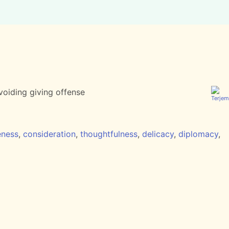
voiding giving offense
eness
,
consideration
,
thoughtfulness
,
delicacy
,
diplomacy
,