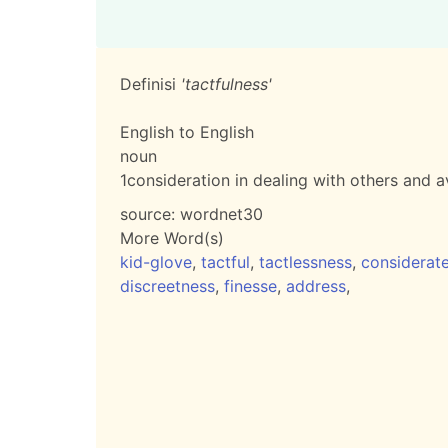
Definisi
'tactfulness'
English to English
noun
1
consideration in dealing with others and a
source:
wordnet30
More Word(s)
kid-glove
,
tactful
,
tactlessness
,
considerat
discreetness
,
finesse
,
address
,