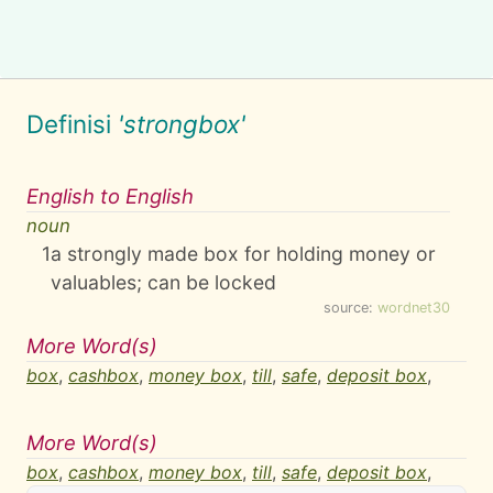
Definisi
'strongbox'
English to English
noun
1
a strongly made box for holding money or
valuables; can be locked
source:
wordnet30
More Word(s)
box
,
cashbox
,
money box
,
till
,
safe
,
deposit box
,
More Word(s)
box
,
cashbox
,
money box
,
till
,
safe
,
deposit box
,