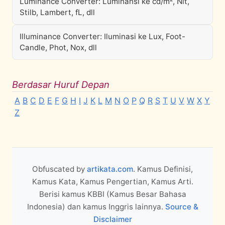
Luminance Converter: Luminansi ke cd/m², Nit,
Stilb, Lambert, fL, dll
Illuminance Converter: Iluminasi ke Lux, Foot-
Candle, Phot, Nox, dll
Berdasar Huruf Depan
A
B
C
D
E
F
G
H
I
J
K
L
M
N
O
P
Q
R
S
T
U
V
W
X
Y
Z
Obfuscated by
artikata.com
. Kamus Definisi,
Kamus Kata, Kamus Pengertian, Kamus Arti.
Berisi kamus KBBI (Kamus Besar Bahasa
Indonesia) dan kamus Inggris lainnya.
Source &
Disclaimer