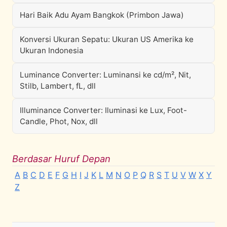
Hari Baik Adu Ayam Bangkok (Primbon Jawa)
Konversi Ukuran Sepatu: Ukuran US Amerika ke
Ukuran Indonesia
Luminance Converter: Luminansi ke cd/m², Nit,
Stilb, Lambert, fL, dll
Illuminance Converter: Iluminasi ke Lux, Foot-
Candle, Phot, Nox, dll
Berdasar Huruf Depan
A
B
C
D
E
F
G
H
I
J
K
L
M
N
O
P
Q
R
S
T
U
V
W
X
Y
Z