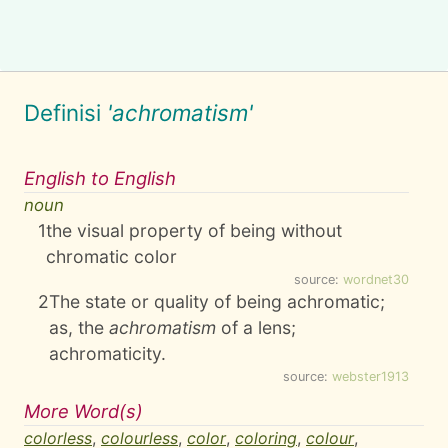
Definisi
'achromatism'
English to English
noun
1
the visual property of being without
chromatic color
source:
wordnet30
2
The state or quality of being achromatic;
as, the
achromatism
of a lens;
achromaticity.
source:
webster1913
More Word(s)
colorless
,
colourless
,
color
,
coloring
,
colour
,