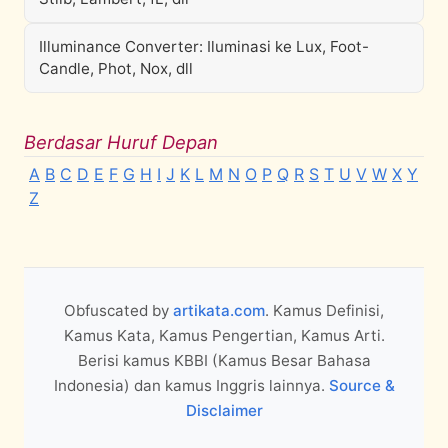
Illuminance Converter: Iluminasi ke Lux, Foot-
Candle, Phot, Nox, dll
Berdasar Huruf Depan
A
B
C
D
E
F
G
H
I
J
K
L
M
N
O
P
Q
R
S
T
U
V
W
X
Y
Z
Obfuscated by
artikata.com
. Kamus Definisi,
Kamus Kata, Kamus Pengertian, Kamus Arti.
Berisi kamus KBBI (Kamus Besar Bahasa
Indonesia) dan kamus Inggris lainnya.
Source &
Disclaimer