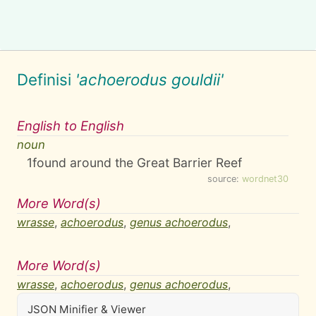
Definisi
'achoerodus gouldii'
English to English
noun
1
found around the Great Barrier Reef
source:
wordnet30
More Word(s)
wrasse
,
achoerodus
,
genus achoerodus
,
More Word(s)
wrasse
,
achoerodus
,
genus achoerodus
,
JSON Minifier & Viewer