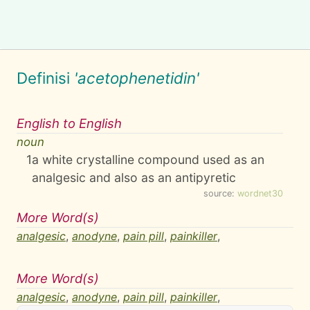
Definisi
'acetophenetidin'
English to English
noun
1
a white crystalline compound used as an
analgesic and also as an antipyretic
source:
wordnet30
More Word(s)
analgesic
,
anodyne
,
pain pill
,
painkiller
,
More Word(s)
analgesic
,
anodyne
,
pain pill
,
painkiller
,