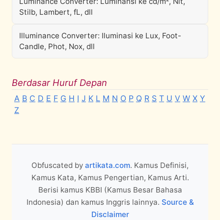
Luminance Converter: Luminansi ke cd/m², Nit,
Stilb, Lambert, fL, dll
Illuminance Converter: Iluminasi ke Lux, Foot-
Candle, Phot, Nox, dll
Berdasar Huruf Depan
A
B
C
D
E
F
G
H
I
J
K
L
M
N
O
P
Q
R
S
T
U
V
W
X
Y
Z
Obfuscated by
artikata.com
. Kamus Definisi,
Kamus Kata, Kamus Pengertian, Kamus Arti.
Berisi kamus KBBI (Kamus Besar Bahasa
Indonesia) dan kamus Inggris lainnya.
Source &
Disclaimer