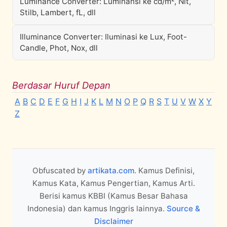
Luminance Converter: Luminansi ke cd/m², Nit,
Stilb, Lambert, fL, dll
Illuminance Converter: Iluminasi ke Lux, Foot-
Candle, Phot, Nox, dll
Berdasar Huruf Depan
A
B
C
D
E
F
G
H
I
J
K
L
M
N
O
P
Q
R
S
T
U
V
W
X
Y
Z
Obfuscated by
artikata.com
. Kamus Definisi,
Kamus Kata, Kamus Pengertian, Kamus Arti.
Berisi kamus KBBI (Kamus Besar Bahasa
Indonesia) dan kamus Inggris lainnya.
Source &
Disclaimer