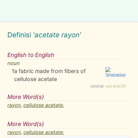
Definisi
'acetate rayon'
English to English
noun
1
a fabric made from fibers of
cellulose acetate
source:
wordnet30
More Word(s)
rayon
,
cellulose acetate
,
More Word(s)
rayon
,
cellulose acetate
,