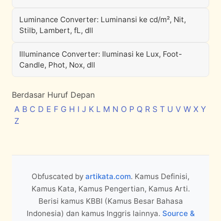
Luminance Converter: Luminansi ke cd/m², Nit,
Stilb, Lambert, fL, dll
Illuminance Converter: Iluminasi ke Lux, Foot-
Candle, Phot, Nox, dll
Berdasar Huruf Depan
A
B
C
D
E
F
G
H
I
J
K
L
M
N
O
P
Q
R
S
T
U
V
W
X
Y
Z
Obfuscated by
artikata.com
. Kamus Definisi,
Kamus Kata, Kamus Pengertian, Kamus Arti.
Berisi kamus KBBI (Kamus Besar Bahasa
Indonesia) dan kamus Inggris lainnya.
Source &