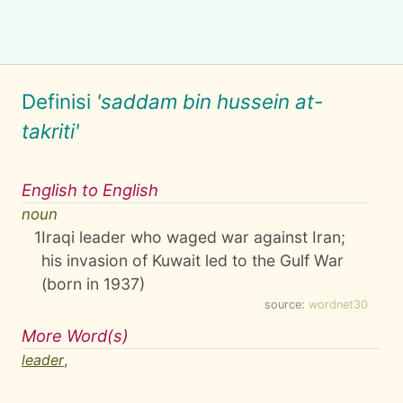
Definisi
'saddam bin hussein at-
takriti'
English to English
noun
1
Iraqi leader who waged war against Iran;
his invasion of Kuwait led to the Gulf War
(born in 1937)
source:
wordnet30
More Word(s)
leader
,