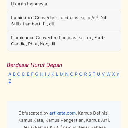
Ukuran Indonesia
Luminance Converter: Luminansi ke cd/m², Nit,
Stilb, Lambert, fL, dll
Illuminance Converter: Iluminasi ke Lux, Foot-
Candle, Phot, Nox, dll
Berdasar Huruf Depan
A
B
C
D
E
F
G
H
I
J
K
L
M
N
O
P
Q
R
S
T
U
V
W
X
Y
Z
Obfuscated by
artikata.com
. Kamus Definisi,
Kamus Kata, Kamus Pengertian, Kamus Arti.
Berisi kamus KBBI (Kamus Besar Bahasa