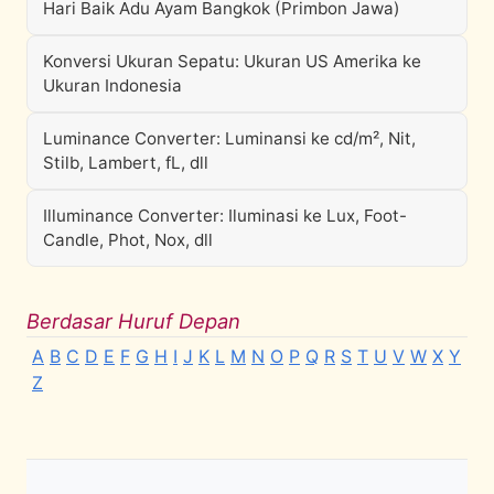
Hari Baik Adu Ayam Bangkok (Primbon Jawa)
Konversi Ukuran Sepatu: Ukuran US Amerika ke
Ukuran Indonesia
Luminance Converter: Luminansi ke cd/m², Nit,
Stilb, Lambert, fL, dll
Illuminance Converter: Iluminasi ke Lux, Foot-
Candle, Phot, Nox, dll
Berdasar Huruf Depan
A
B
C
D
E
F
G
H
I
J
K
L
M
N
O
P
Q
R
S
T
U
V
W
X
Y
Z