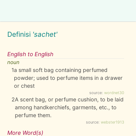
Definisi
'sachet'
English to English
noun
1
a small soft bag containing perfumed
powder; used to perfume items in a drawer
or chest
source:
wordnet30
2
A scent bag, or perfume cushion, to be laid
among handkerchiefs, garments, etc., to
perfume them.
source:
webster1913
More Word(s)