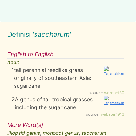
Definisi
'saccharum'
English to English
noun
1
tall perennial reedlike grass
originally of southeastern Asia:
sugarcane
source:
wordnet30
2
A genus of tall tropical grasses
including the sugar cane.
source:
webster1913
More Word(s)
liliopsid genus
,
monocot genus
,
saccharum