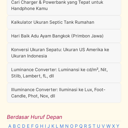
Cari Charger & Powerbank yang Tepat untuk
Handphone Kamu
Kalkulator Ukuran Septic Tank Rumahan
Hari Baik Adu Ayam Bangkok (Primbon Jawa)
Konversi Ukuran Sepatu: Ukuran US Amerika ke
Ukuran Indonesia
Luminance Converter: Luminansi ke cd/m², Nit,
Stilb, Lambert, fL, dll
Illuminance Converter: Iluminasi ke Lux, Foot-
Candle, Phot, Nox, dll
Berdasar Huruf Depan
A
B
C
D
E
F
G
H
I
J
K
L
M
N
O
P
Q
R
S
T
U
V
W
X
Y