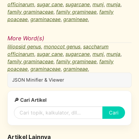
officinarum
,
sugar cane
,
sugarcane
,
munj
,
munja
,
family graminaceae
,
family gramineae
,
family
poaceae
,
graminaceae
,
gramineae
,
More Word(s)
liliopsid genus
,
monocot genus
,
saccharum
officinarum
,
sugar cane
,
sugarcane
,
munj
,
munja
,
family graminaceae
,
family gramineae
,
family
poaceae
,
graminaceae
,
gramineae
,
JSON Minifier & Viewer
🔎 Cari Artikel
Cari
Artikel Lainnya