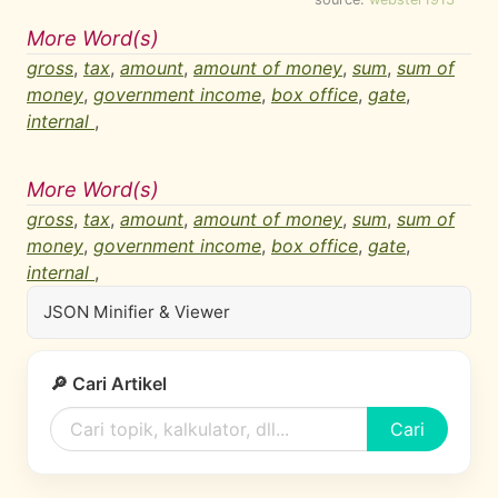
More Word(s)
gross
,
tax
,
amount
,
amount of money
,
sum
,
sum of
money
,
government income
,
box office
,
gate
,
internal
,
More Word(s)
gross
,
tax
,
amount
,
amount of money
,
sum
,
sum of
money
,
government income
,
box office
,
gate
,
internal
,
JSON Minifier & Viewer
🔎 Cari Artikel
Cari